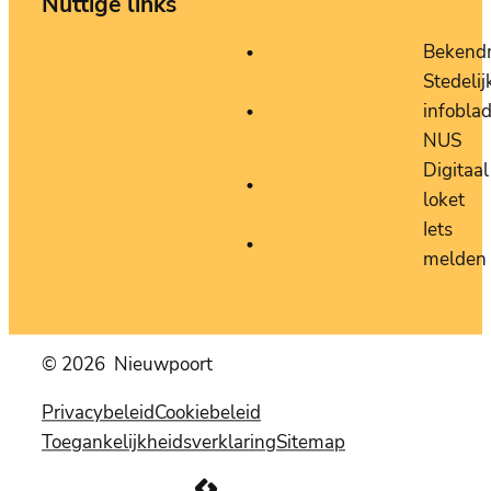
Nuttige links
Bekend
Stedelij
infobla
NUS
Digitaal
loket
Iets
melden
© 2026
Nieuwpoort
Privacybeleid
Cookiebeleid
Toegankelijkheidsverklaring
Sitemap
LCP nv 2026 ©