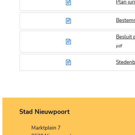
Plan ju
Bestemm
Besluit 
pdf
Stedenb
Stad Nieuwpoort
Contact
Adres
Marktplein 7