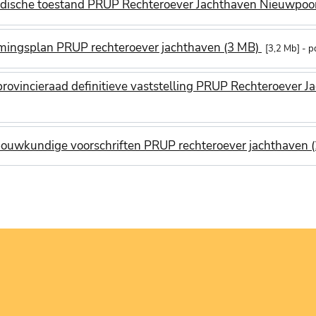
ridische toestand PRUP Rechteroever Jachthaven Nieuwpoor
ingsplan PRUP rechteroever jachthaven (3 MB)
3,2 Mb
p
provincieraad definitieve vaststelling PRUP Rechteroever 
ouwkundige voorschriften PRUP rechteroever jachthaven 