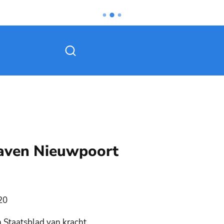
Zoek tonen / verbergen
aven Nieuwpoort
020
h Staatsblad van kracht.