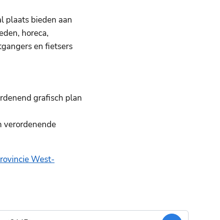
l plaats bieden aan
eden, horeca,
gangers en fietsers
rdenend grafisch plan
ch verordenende
rovincie West-