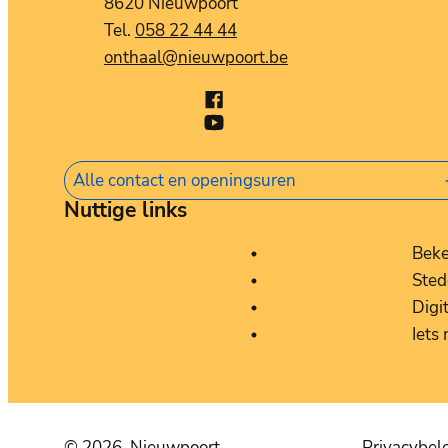
,
8620
Nieuwpoort
058 22 44 44
E-mail
onthaal
@
nieuwpoort.be
Facebook
Stad Nieuwpoort
X (Twitter)
YouTube
Stad Nieuwpoort
Alle contact en openingsuren
Nuttige links
Bek
Sted
Digi
Iets
© 2026
Nieuwpoort
Privacybel