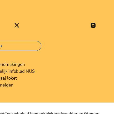
Stad Nieuwpoort
Instagram
Stad Nieuwpoort
endmakingen
elijk infoblad NUS
taal loket
 melden
eid
Cookiebeleid
Toegankelijkheidsverklaring
Sitemap