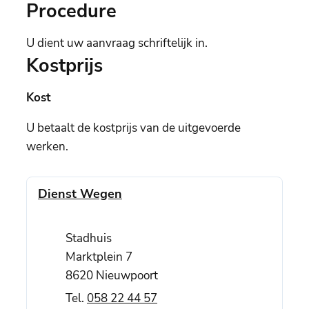
Procedure
U dient uw aanvraag schriftelijk in.
Kostprijs
Kost
U betaalt de kostprijs van de uitgevoerde
werken.
Contact
Dienst Wegen
Adres
Stadhuis
Marktplein 7
,
8620
Nieuwpoort
058 22 44 57