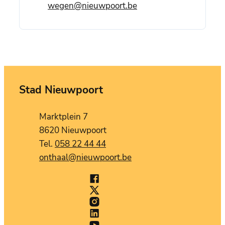
E-mail
wegen
@
nieuwpoort.be
Stad Nieuwpoort
Contact
Adres
Marktplein 7
,
8620
Nieuwpoort
058 22 44 44
E-mail
onthaal
@
nieuwpoort.be
Facebook
Stad Nieuwpoort
X (Twitter)
Stad Nieuwpoort
Instagram
Stad Nieuwpoort
LinkedIn
Stad Nieuwpoort