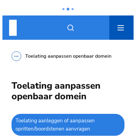
Naar inhoud
Nieuwpoort
Zoek tonen / verbergen
men
Toelating aanpassen openbaar domein
Toon alle broodkruimel items
Toelating aanpassen
openbaar domein
Toelating aanleggen of aanpassen
opritten/boordstenen aanvragen