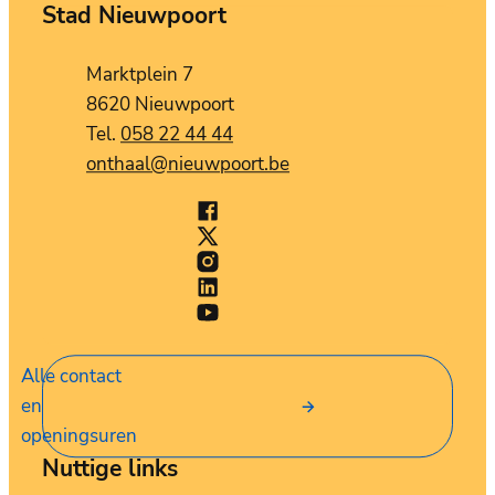
Stad Nieuwpoort
Contact
Adres
Marktplein 7
,
8620
Nieuwpoort
058 22 44 44
E-mail
onthaal
@
nieuwpoort.be
Facebook
Stad Nieuwpoort
X (Twitter)
Stad Nieuwpoort
Instagram
Stad Nieuwpoort
LinkedIn
Stad Nieuwpoort
YouTube
Stad Nieuwpoort
Alle contact
en
openingsuren
Nuttige links