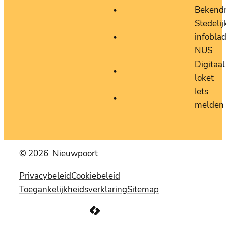
Bekend
Stedelij
infobla
NUS
Digitaal
loket
Iets
melden
© 2026
Nieuwpoort
Privacybeleid
Cookiebeleid
Toegankelijkheidsverklaring
Sitemap
LCP nv 2026 ©