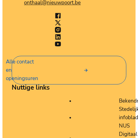
E-mail
onthaal
@
nieuwpoort.be
Facebook
Stad Nieuwpoort
X (Twitter)
Stad Nieuwpoort
Instagram
Stad Nieuwpoort
LinkedIn
Stad Nieuwpoort
YouTube
Stad Nieuwpoort
Alle contact
en
openingsuren
Nuttige links
Bekend
Stedelij
infobla
NUS
Digitaal