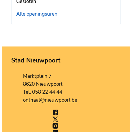
Gesloten
Jeugddienst
Alle openingsuren
Stad Nieuwpoort
Contact
Adres
Marktplein 7
,
8620
Nieuwpoort
058 22 44 44
E-mail
onthaal
@
nieuwpoort.be
Facebook
Stad Nieuwpoort
X (Twitter)
Stad Nieuwpoort
Instagram
Stad Nieuwpoort