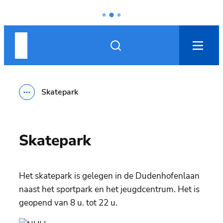
Naar inhoud
Nieuwpoort
Zoek tonen / verbergen
men
Skatepark
Toon alle broodkruimel items
Skatepark
Het skatepark is gelegen in de Dudenhofenlaan
naast het sportpark en het jeugdcentrum. Het is
geopend van 8 u. tot 22 u.