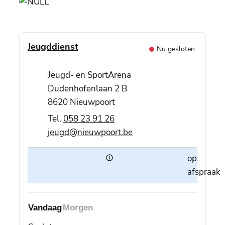
Contact
Jeugddienst
Nu gesloten
Adres
Jeugd- en SportArena
Dudenhofenlaan 2 B
,
8620
Nieuwpoort
058 23 91 26
E-mail
jeugd
@
nieuwpoort.be
op
afspraak
Vandaag
Morgen