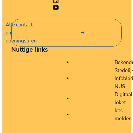
LinkedIn
Stad Nieuwpoort
YouTube
Stad Nieuwpoort
Alle contact
en
openingsuren
Nuttige links
Bekend
Stedelij
infobla
NUS
Digitaal
loket
Iets
melden