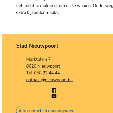
fietstocht te maken of om uit te waaien. Onderweg 
extra bijzonder maakt.
Stad Nieuwpoort
Contact
Adres
Marktplein 7
,
8620
Nieuwpoort
058 22 44 44
E-mail
onthaal
@
nieuwpoort.be
Facebook
Stad Nieuwpoort
X (Twitter)
YouTube
Stad Nieuwpoort
Alle contact en openingsuren