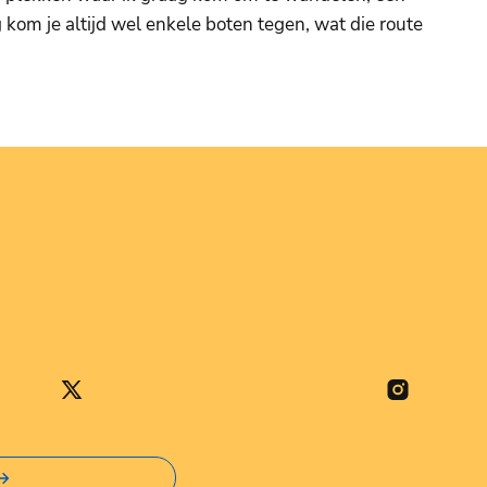
kom je altijd wel enkele boten tegen, wat die route
Stad Nieuwpoort
Instagram
Stad Nieuwpoort