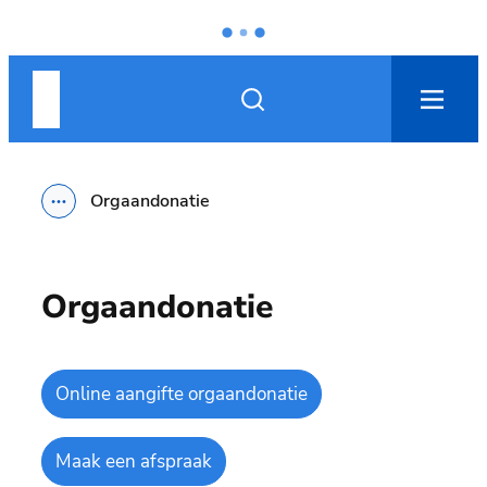
Naar inhoud
Nieuwpoort
Zoek tonen / verbergen
men
Orgaandonatie
Toon alle broodkruimel items
Orgaandonatie
Online aangifte orgaandonatie
Maak een afspraak