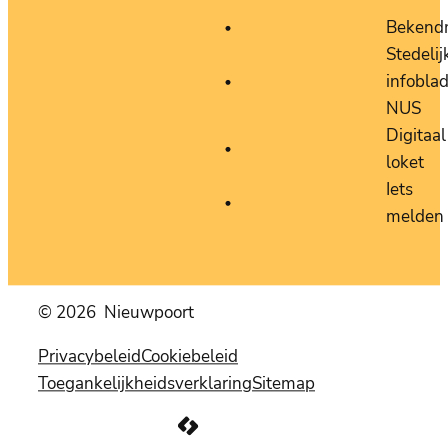
Bekend
Stedelij
infobla
NUS
Digitaal
loket
Iets
melden
© 2026
Nieuwpoort
Privacybeleid
Cookiebeleid
Toegankelijkheidsverklaring
Sitemap
LCP nv 2026 ©