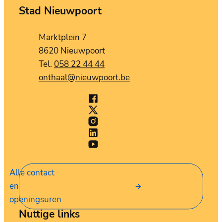
Stad Nieuwpoort
Contact
Adres
Marktplein 7
,
8620
Nieuwpoort
058 22 44 44
E-mail
onthaal
@
nieuwpoort.be
Facebook
Stad Nieuwpoort
X (Twitter)
Stad Nieuwpoort
Instagram
Stad Nieuwpoort
LinkedIn
Stad Nieuwpoort
YouTube
Stad Nieuwpoort
Alle contact
en
openingsuren
Nuttige links