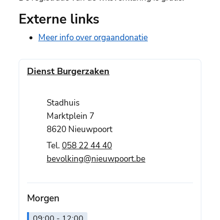
Externe links
Meer info over orgaandonatie
Contact
Dienst Burgerzaken
Adres
Stadhuis
Marktplein 7
,
8620
Nieuwpoort
058 22 44 40
E-mail
bevolking
@
nieuwpoort.be
Morgen
09:00
-
12:00