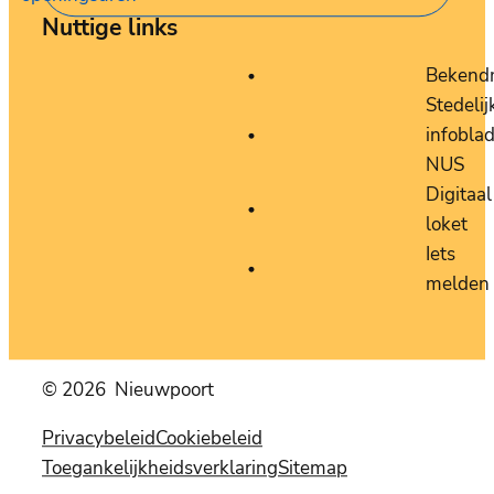
Nuttige links
Bekend
Stedelij
infobla
NUS
Digitaal
loket
Iets
melden
© 2026
Nieuwpoort
Privacybeleid
Cookiebeleid
Toegankelijkheidsverklaring
Sitemap