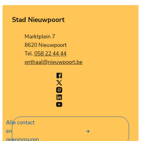
Stad Nieuwpoort
Contact
Adres
Marktplein 7
,
8620
Nieuwpoort
058 22 44 44
E-mail
onthaal
@
nieuwpoort.be
Facebook
Stad Nieuwpoort
X (Twitter)
Stad Nieuwpoort
Instagram
Stad Nieuwpoort
LinkedIn
Stad Nieuwpoort
YouTube
Stad Nieuwpoort
Alle contact
en
openingsuren