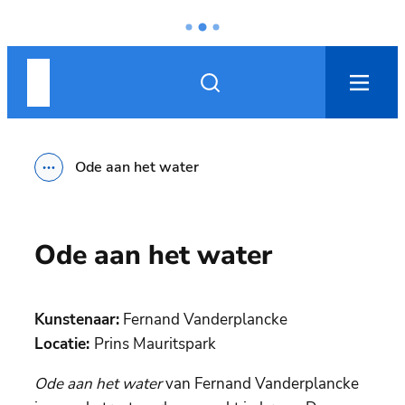
Naar inhoud
Nieuwpoort
Zoek tonen / verbergen
men
Ode aan het water
Toon alle broodkruimel items
Ode aan het water
Kunstenaar:
Fernand Vanderplancke
Locatie:
Prins Mauritspark
Ode aan het water
van Fernand Vanderplancke