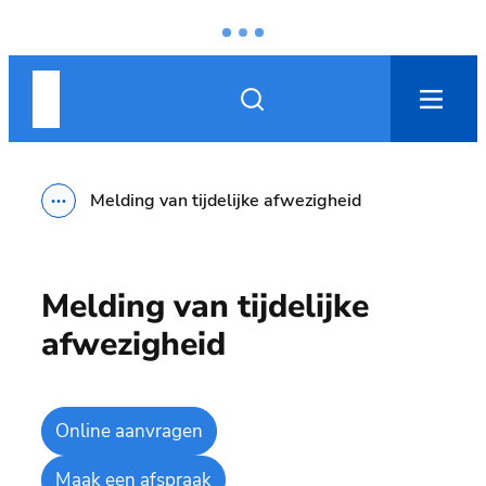
Naar inhoud
Nieuwpoort
Zoek tonen / verbergen
men
Melding van tijdelijke afwezigheid
Toon alle broodkruimel items
Melding van tijdelijke
afwezigheid
Online aanvragen
Maak een afspraak