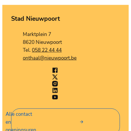
Stad Nieuwpoort
Contact
Adres
Marktplein 7
,
8620
Nieuwpoort
058 22 44 44
E-mail
onthaal
@
nieuwpoort.be
Facebook
Stad Nieuwpoort
X (Twitter)
Stad Nieuwpoort
Instagram
Stad Nieuwpoort
LinkedIn
Stad Nieuwpoort
YouTube
Stad Nieuwpoort
Alle contact
en
openingsuren