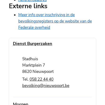
Externe links
Meer info over inschrijving in de
bevolkingsregisters op de website van de
Federale overheid
Contact
Dienst Burgerzaken
Adres
Stadhuis
Marktplein 7
,
8620
Nieuwpoort
058 22 44 40
E-mail
bevolking
@
nieuwpoort.be
Morgen