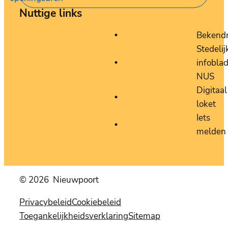
Nuttige links
Bekend
Stedelij
infobla
NUS
Digitaal
loket
Iets
melden
© 2026
Nieuwpoort
Privacybeleid
Cookiebeleid
Toegankelijkheidsverklaring
Sitemap