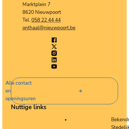
Adres
Marktplein 7
,
8620
Nieuwpoort
058 22 44 44
E-mail
onthaal
@
nieuwpoort.be
Facebook
Stad Nieuwpoort
X (Twitter)
Stad Nieuwpoort
Instagram
Stad Nieuwpoort
LinkedIn
Stad Nieuwpoort
YouTube
Stad Nieuwpoort
Alle contact
en
openingsuren
Nuttige links
Bekend
Stedelij