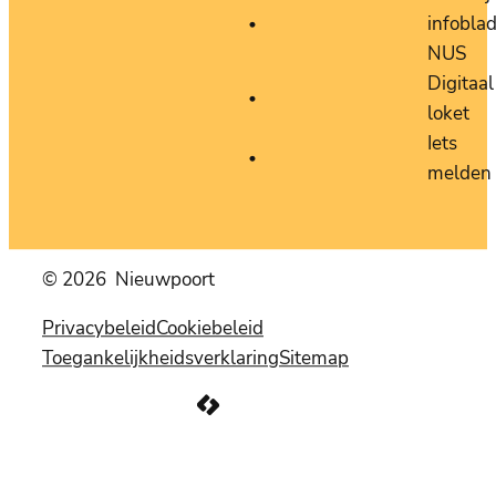
infobla
NUS
Digitaal
loket
Iets
melden
© 2026
Nieuwpoort
Privacybeleid
Cookiebeleid
Toegankelijkheidsverklaring
Sitemap
LCP nv 2026 ©