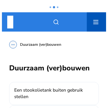
Naar inhoud
Nieuwpoort
Zoek tonen / verbergen
men
Duurzaam (ver)bouwen
Toon alle broodkruimel items
Duurzaam (ver)bouwen
Een stookolietank buiten gebruik
stellen