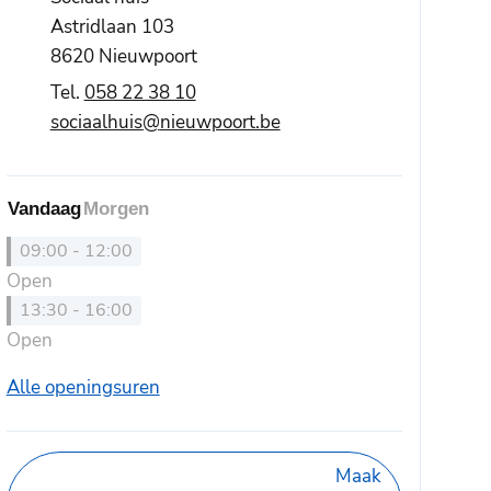
Astridlaan 103
,
8620
Nieuwpoort
058 22 38 10
E-mail
sociaalhuis
@
nieuwpoort.be
Vandaag
Morgen
09:00
-
12:00
Open
13:30
-
16:00
Open
Sociaal huis
Alle openingsuren
Maak