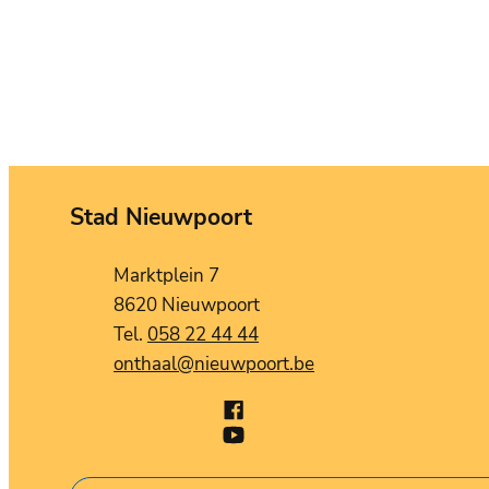
Stad Nieuwpoort
Contact
Adres
Marktplein 7
,
8620
Nieuwpoort
058 22 44 44
E-mail
onthaal
@
nieuwpoort.be
Facebook
Stad Nieuwpoort
X (Twitter)
YouTube
Stad Nieuwpoort