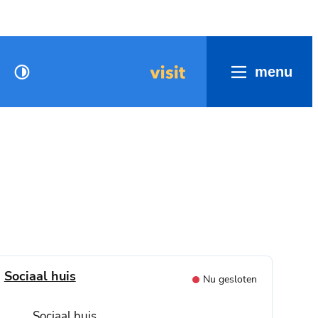
menu
Hoog contrast
Visit
Contact
Sociaal huis
Nu gesloten
Adres
Sociaal huis