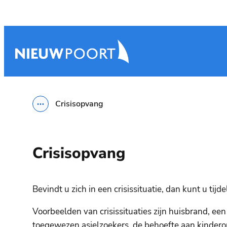
Naar inhoud
Nieuwpoort
Crisisopvang
Toon alle broodkruimel items
Crisisopvang
Bevindt u zich in een crisissituatie, dan kunt u ti
Voorbeelden van crisissituaties zijn huisbrand, ee
toegewezen asielzoekers, de behoefte aan kindero