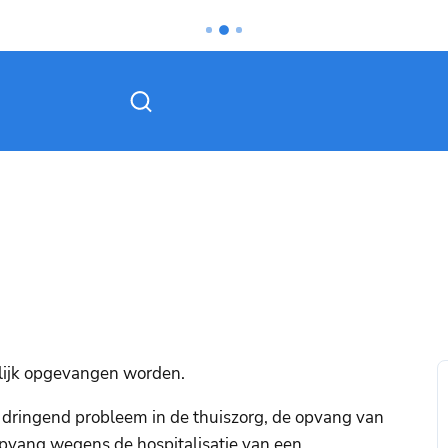
Zoek tonen / verbergen
jdelijk opgevangen worden.
n dringend probleem in de thuiszorg, de opvang van
pvang wegens de hospitalisatie van een