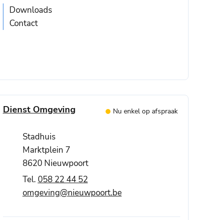
Downloads
Contact
Contact
Dienst Omgeving
Nu enkel op afspraak
Adres
Stadhuis
Marktplein 7
,
8620
Nieuwpoort
058 22 44 52
E-mail
omgeving
@
nieuwpoort.be