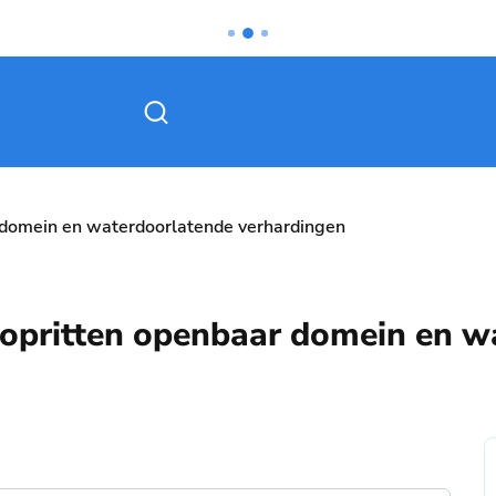
Zoek tonen / verbergen
r domein en waterdoorlatende verhardingen
e opritten openbaar domein en 