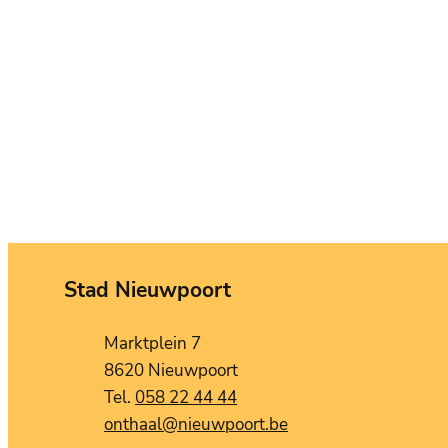
Stad Nieuwpoort
Contact
Adres
Marktplein 7
,
8620
Nieuwpoort
058 22 44 44
E-mail
onthaal
@
nieuwpoort.be