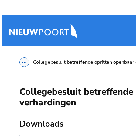
Naar inhoud
Nieuwpoort
Collegebesluit betreffende opritten openbaa
Toon alle broodkruimel items
Collegebesluit betreffend
verhardingen
Downloads