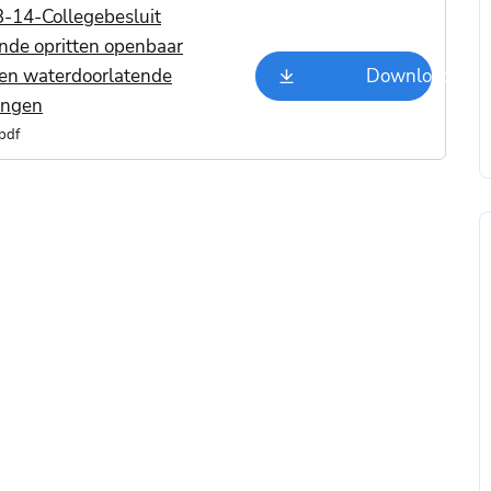
-14-Collegebesluit
ende opritten openbaar
en waterdoorlatende
Downloaden
ingen
pdf