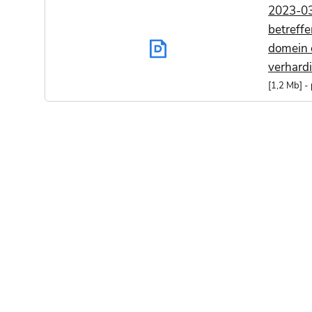
2023-03
betreff
domein 
verhard
1,2 Mb